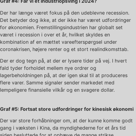
Graf #4: Får vi et industriopsving i 2024?
Der har længe været fokus på den udeblevne recession.
Det betyder dog ikke, at der ikke har været udfordringer
for økonomien. Fremstillingsindustrien har globalt set
været i recession i over et år, hvilket skyldes en
kombination af en mættet vareefterspørgsel under
coronakrisen, højere renter og et stort realindkomsttab.
Der er dog tegn på, at der er lysere tider på vej. I hvert
fald tyder forholdet mellem nye ordrer og
lagerbeholdningen på, at der igen skal til at produceres
flere varer. Samme signaler sender markedet med
lempeligere finansielle vilkår og en svagere dollar.
Graf #5: Fortsat store udfordringer for kinesisk økonomi
Der var store forhåbninger om, at der kunne komme godt
gang i væksten i Kina, da myndighederne for et års tid
siden besluttede for at ophæve de mange strikse