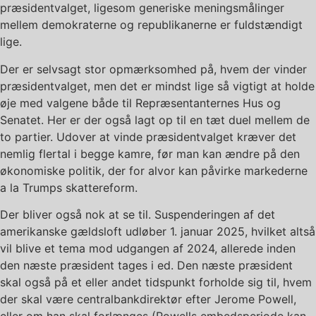
præsidentvalget, ligesom generiske meningsmålinger
mellem demokraterne og republikanerne er fuldstændigt
lige.
Der er selvsagt stor opmærksomhed på, hvem der vinder
præsidentvalget, men det er mindst lige så vigtigt at holde
øje med valgene både til Repræsentanternes Hus og
Senatet. Her er der også lagt op til en tæt duel mellem de
to partier. Udover at vinde præsidentvalget kræver det
nemlig flertal i begge kamre, før man kan ændre på den
økonomiske politik, der for alvor kan påvirke markederne
a la Trumps skattereform.
Der bliver også nok at se til. Suspenderingen af det
amerikanske gældsloft udløber 1. januar 2025, hvilket altså
vil blive et tema mod udgangen af 2024, allerede inden
den næste præsident tages i ed. Den næste præsident
skal også på et eller andet tidspunkt forholde sig til, hvem
der skal være centralbankdirektør efter Jerome Powell,