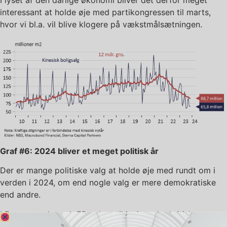
I lyset af den dårlige økonomi bliver det derfor meget
interessant at holde øje med partikongressen til marts,
hvor vi bl.a. vil blive klogere på vækstmålsætningen.
Graf #6: 2024 bliver et meget politisk år
Der er mange politiske valg at holde øje med rundt om i
verden i 2024, om end nogle valg er mere demokratiske
end andre.
I Europa er det nok EP-valget til juni og det britiske
parlamentsvalg inden udgangen af 2024 (premierminister