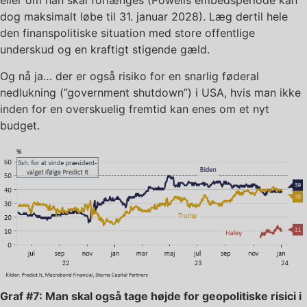
eller om han skal forlænges (Powells embedsperiode kan
dog maksimalt løbe til 31. januar 2028). Læg dertil hele
den finanspolitiske situation med store offentlige
underskud og en kraftigt stigende gæld.
Og nå ja… der er også risiko for en snarlig føderal
nedlukning (”government shutdown”) i USA, hvis man ikke
inden for en overskuelig fremtid kan enes om et nyt
budget.
Graf #7: Man skal også tage højde for geopolitiske risici i