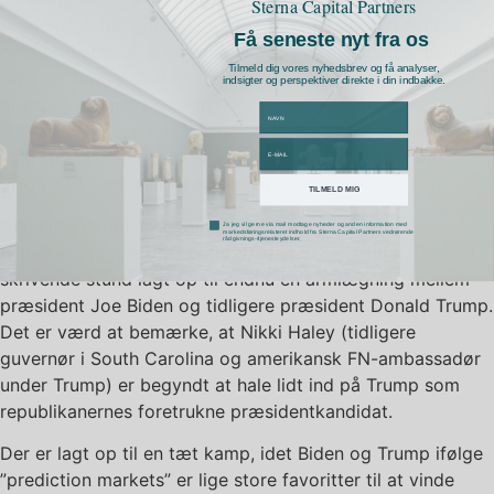
Sterna Capital Partners
Rishi Sunak har udelukket 2025), der vil tiltrække mest
Få seneste nyt fra os
opmærksomhed. Givet den geopolitiske situation mellem
Tilmeld dig vores nyhedsbrev og få analyser,
Kina og Taiwan skal man nok også skele til
indsigter og perspektiver direkte i din indbakke.
præsidentvalget i Taiwan i om et par uger. Af mere
navn
dubiøse valg kan nævnes det russiske præsidentvalg og
email
valg i Iran i marts måned. I løbet af foråret er der også
valg i både Indonesien og Indien.
TILMELD MIG
Den største politiske begivenhed er selvfølgelig det
marketing accept
Ja jeg vil gerne via mail modtage nyheder og anden information med
markedsføringsrelateret indhold fra Sterna Capital Partners vedrørende
rådgivnings-/tjenesteydelser.
amerikanske præsidentvalg tirsdag 5. november. Der er i
skrivende stund lagt op til endnu en armlægning mellem
præsident Joe Biden og tidligere præsident Donald Trump.
Det er værd at bemærke, at Nikki Haley (tidligere
guvernør i South Carolina og amerikansk FN-ambassadør
under Trump) er begyndt at hale lidt ind på Trump som
republikanernes foretrukne præsidentkandidat.
Der er lagt op til en tæt kamp, idet Biden og Trump ifølge
”prediction markets” er lige store favoritter til at vinde