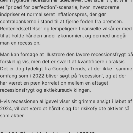
den frygtede recession er udeblevet. Det lader til, at vi er i
et ”priced for perfection”-scenarie, hvor investorerne
indpriser et normaliseret inflationspres, der gør
centralbankerne i stand til at fjerne foden fra bremsen.
Rentenedsættelser og lempeligere finansielle vilkår er med
til at holde hånden under økonomien, og dermed undgår
man en recession.
Man kan forsøge at illustrere den lavere recessionsfrygt på
forskellig vis, men det er svært at kvantificere i praksis.
Det er dog tydeligt fra Google Trends, at der ikke i samme
omfang som i 2022 bliver søgt på ”recession”, og at der
har været en pæn korrelation mellem en aftaget
recessionsfrygt og aktiekursudviklingen.
Hvis recessionen alligevel viser sit grimme ansigt i løbet af
2024, vil det være et hårdt slag for risikofyldte aktiver så
som aktier.