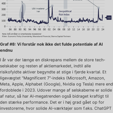
Graf #8: Vi forstår nok ikke det fulde potentiale af AI
endnu
I år var der længe en diskrepans mellem de store tech-
selskaber og resten af aktiemarkedet, indtil alle
risikofyldte aktiver begyndte at stige i fjerde kvartal. Et
ligevægtet ”Magnificent 7”-indeks (Microsoft, Amazon,
Meta, Apple, Alphabet (Google), Nvidia og Tesla) mere end
fordoblede i 2023. Udover mange af selskaberne er solide
af natur, så har AI-megatrenden også bidraget kraftigt til
den stærke performance. Det er i høj grad gået op for
investorerne, hvor solide AI-værktøjer som f.eks. ChatGPT