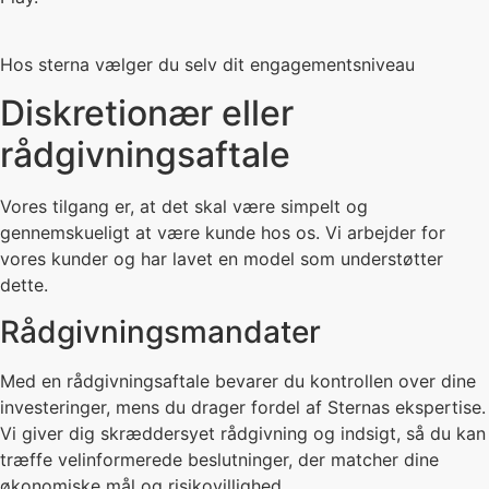
Sterna Capital Partners
Få seneste nyt fra os
Hos sterna vælger du selv dit engagementsniveau
Tilmeld dig vores nyhedsbrev og få analyser,
indsigter og perspektiver direkte i din indbakke.
Diskretionær eller
navn
rådgivningsaftale
email
TILMELD MIG
Vores tilgang er, at det skal være simpelt og
gennemskueligt at være kunde hos os. Vi arbejder for
marketing accept
Ja jeg vil gerne via mail modtage nyheder og anden information med
markedsføringsrelateret indhold fra Sterna Capital Partners vedrørende
rådgivnings-/tjenesteydelser.
vores kunder og har lavet en model som understøtter
dette.
Rådgivningsmandater
Med en rådgivningsaftale bevarer du kontrollen over dine
investeringer, mens du drager fordel af Sternas ekspertise.
Vi giver dig skræddersyet rådgivning og indsigt, så du kan
træffe velinformerede beslutninger, der matcher dine
økonomiske mål og risikovillighed.