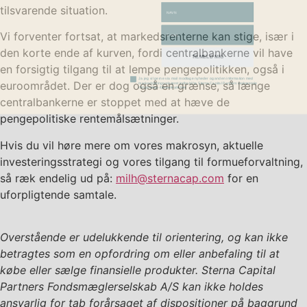
tilsvarende situation.
email
Vi forventer fortsat, at markedsrenterne kan stige, især i
TILMELD MIG
den korte ende af kurven, fordi centralbankerne vil have
en forsigtig tilgang til at lempe pengepolitikken, også i
marketing accept
Ja jeg vil gerne via mail modtage nyheder og anden information med
markedsføringsrelateret indhold fra Sterna Capital Partners vedrørende
rådgivnings-/tjenesteydelser.
euroområdet. Der er dog også en grænse, så længe
centralbankerne er stoppet med at hæve de
pengepolitiske rentemålsætninger.
Hvis du vil høre mere om vores makrosyn, aktuelle
investeringsstrategi og vores tilgang til formueforvaltning,
så ræk endelig ud på:
milh@sternacap.com
for en
uforpligtende samtale.
Overstående er udelukkende til orientering, og kan ikke
betragtes som en opfordring om eller anbefaling til at
købe eller sælge finansielle produkter.
Sterna Capital
Partners Fondsmæglerselskab A/S
kan ikke holdes
ansvarlig for tab forårsaget af dispositioner på baggrund