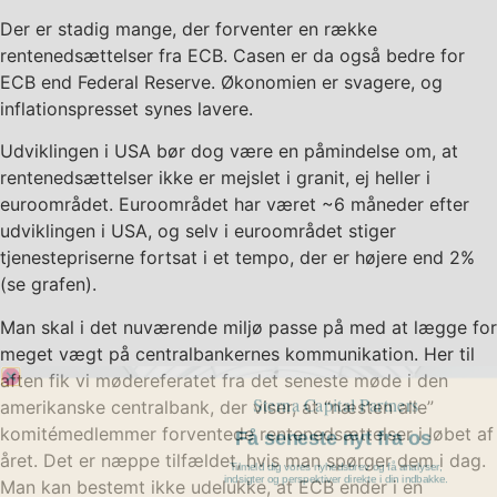
Der er stadig mange, der forventer en række
rentenedsættelser fra ECB. Casen er da også bedre for
ECB end Federal Reserve. Økonomien er svagere, og
inflationspresset synes lavere.
Udviklingen i USA bør dog være en påmindelse om, at
rentenedsættelser ikke er mejslet i granit, ej heller i
euroområdet. Euroområdet har været ~6 måneder efter
udviklingen i USA, og selv i euroområdet stiger
tjenestepriserne fortsat i et tempo, der er højere end 2%
(se grafen).
Man skal i det nuværende miljø passe på med at lægge for
meget vægt på centralbankernes kommunikation. Her til
aften fik vi mødereferatet fra det seneste møde i den
Sterna Capital Partners
amerikanske centralbank, der viser, at “næsten alle”
Få seneste nyt fra os
komitémedlemmer forventede rentenedsættelser i løbet af
Tilmeld dig vores nyhedsbrev og få analyser,
året. Det er næppe tilfældet, hvis man spørger dem i dag.
indsigter og perspektiver direkte i din indbakke.
Man kan bestemt ikke udelukke, at ECB ender i en
navn