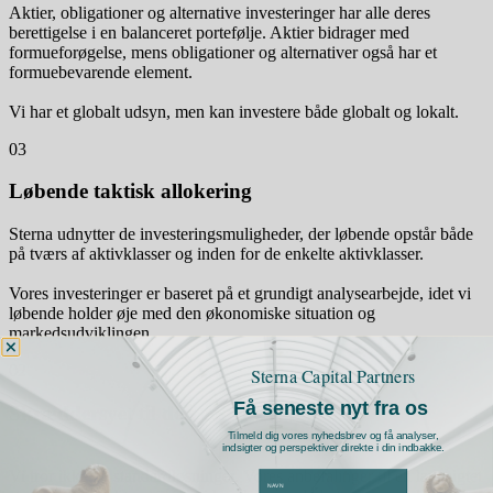
Aktier, obligationer og alternative investeringer har alle deres
berettigelse i en balanceret portefølje. Aktier bidrager med
formueforøgelse, mens obligationer og alternativer også har et
formuebevarende element.
Vi har et globalt udsyn, men kan investere både globalt og lokalt.
03
Løbende taktisk allokering
Sterna udnytter de investeringsmuligheder, der løbende opstår både
på tværs af aktivklasser og inden for de enkelte aktivklasser.
Vores investeringer er baseret på et grundigt analysearbejde, idet vi
løbende holder øje med den økonomiske situation og
markedsudviklingen.
02
Sterna Capital Partners
Få seneste nyt fra os
Skræddersyet til den enkelte
Tilmeld dig vores nyhedsbrev og få analyser,
indsigter og perspektiver direkte i din indbakke.
Vi tror ikke på standardløsninger. Vores anbefalinger til en langsigtet
navn