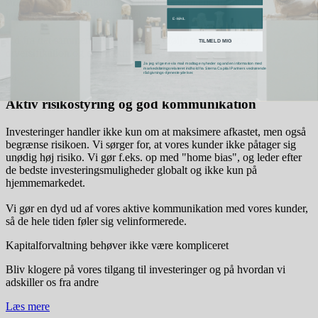
strategi tager udgangspunkt i kundens samlede formue og det
email
langsigtede investeringsformål.
Ud fra det sammensætter vi en portefølje med balance,
TILMELD MIG
diversifikation og et attraktivt afkast.
marketing accept
Ja jeg vil gerne via mail modtage nyheder og anden information med
markedsføringsrelateret indhold fra Sterna Capital Partners vedrørende
rådgivnings-/tjenesteydelser.
04
Aktiv risikostyring og god kommunikation
Investeringer handler ikke kun om at maksimere afkastet, men også
begrænse risikoen. Vi sørger for, at vores kunder ikke påtager sig
unødig høj risiko. Vi gør f.eks. op med "home bias", og leder efter
de bedste investeringsmuligheder globalt og ikke kun på
hjemmemarkedet.
Vi gør en dyd ud af vores aktive kommunikation med vores kunder,
så de hele tiden føler sig velinformerede.
Kapitalforvaltning behøver ikke være kompliceret
Bliv klogere på vores tilgang til investeringer og på hvordan vi
adskiller os fra andre
Læs mere